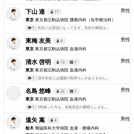
下山 達
男性
17
東京
東京都立駒込病院
腫瘍内科（化学療法科）
1
先生にお世話になってます。先生の御顔は…
東梅 友美
男性
9
東京
東京都立駒込病院
血液内科
清水 啓明
男性
13
1
東京
東京都立駒込病院
血液内科
1
清水先生には感謝の気持ちしかありません…
名島 悠峰
男性
32
1
東京
東京都立駒込病院
血液内科
1
3年経った今も、名島先生の素晴らしさを…
遠矢 嵩
男性
4
栃木
獨協医科大学病院
血液・腫瘍内科