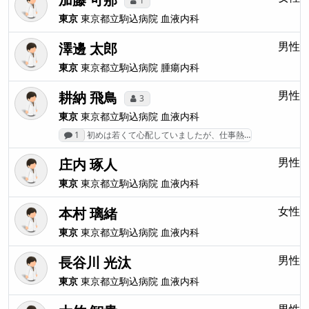
1
東京
東京都立駒込病院
血液内科
澤邊 太郎
男性
東京
東京都立駒込病院
腫瘍内科
耕納 飛鳥
男性
3
東京
東京都立駒込病院
血液内科
1
初めは若くて心配していましたが、仕事熱…
庄内 琢人
男性
東京
東京都立駒込病院
血液内科
本村 璃緒
女性
東京
東京都立駒込病院
血液内科
長谷川 光汰
男性
東京
東京都立駒込病院
血液内科
男性