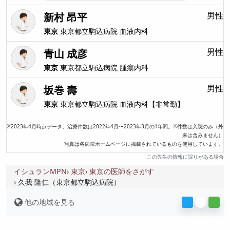
新村 昂平
男性
東京
東京都立駒込病院
血液内科
青山 成彦
男性
東京
東京都立駒込病院
腫瘍内科
坂巻 壽
男性
東京
東京都立駒込病院
血液内科【非常勤】
※2023年4月時点データ。治療件数は2022年4月〜2023年3月の1年間。※件数は入院のみ（外
来は含みません）
写真は各病院ホームページに掲載されているものを使用しています。
この先生の情報に誤りがある場合
イシュランMPN
東京
東京の医師をさがす
久我 隆仁（東京都立駒込病院）
他の地域を見る