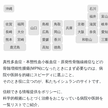
沖縄
石川
福井
富山
佐賀
福岡
島根
鳥取
京都
滋賀
岐阜
山口
兵庫
長崎
大分
広島
岡山
大阪
奈良
愛知
熊本
宮崎
愛媛
香川
和歌山
三重
鹿児島
高知
徳島
真性多血症・本態性血小板血症・原発性骨髄線維症などの
骨髄増殖性腫瘍(MPN)になったときにまず必要なのは、病
院や医師を的確にスピーディに選ぶこと。
そのとき役に立つのが、私たちイシュランのサイトです。
信頼できる情報提供をポリシーに、
科学的根拠にもとづく治療をおこなっている病院や医師を
一覧リストでご紹介。