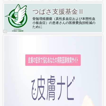
つばさ支援基金Ⅱ
骨髄増殖腫瘍（真性多血症および本態性血
小板血症）の患者さんの医療費負担軽減の
ために