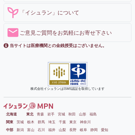
「イシュラン」について
ご意見ご質問をお気軽にお寄せ下さい
当サイトは医療機関との金銭授受はございません。
株式会社イシュランはISMS認証を取得しています
北海道
東北
青森
岩手
宮城
秋田
山形
福島
関東
茨城
栃木
群馬
埼玉
千葉
東京
神奈川
中部
新潟
富山
石川
福井
山梨
長野
岐阜
静岡
愛知