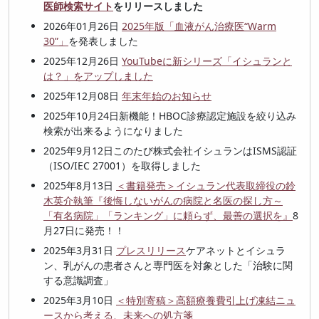
医師検索サイト
をリリースしました
2026年01月26日
2025年版「血液がん治療医“Warm
30”」
を発表しました
2025年12月26日
YouTubeに新シリーズ「イシュランと
は？」をアップしました
2025年12月08日
年末年始のお知らせ
2025年10月24日新機能！HBOC診療認定施設を絞り込み
検索が出来るようになりました
2025年9月12日このたび株式会社イシュランはISMS認証
（ISO/IEC 27001）を取得しました
2025年8月13日
＜書籍発売＞イシュラン代表取締役の鈴
木英介執筆『後悔しないがんの病院と名医の探し方～
「有名病院」「ランキング」に頼らず、最善の選択を』
8
月27日に発売！！
2025年3月31日
プレスリリース
ケアネットとイシュラ
ン、乳がんの患者さんと専門医を対象とした「治験に関
する意識調査」
2025年3月10日
＜特別寄稿＞高額療養費引上げ凍結ニュ
ースから考える、未来への処方箋