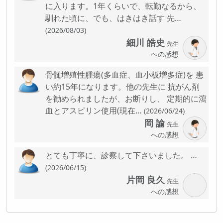
に入ります。1年くらいで、転勤なるから、
馴れた頃に、でも、はきはき話す 先…
(2026/08/03)
細川 皓史
先生
への感想
骨髄増殖性腫瘍(多血症、血小板増多症)を 患
い約15年になります。他の先生に 抗がん剤
を勧められましたが、お断りし、 定期的に瀉
血とアスピリン使用(現在…
(2026/06/24)
岡 諭
先生
への感想
とても丁寧に、診察して下さいました。 …
(2026/06/15)
片岡 良久
先生
への感想