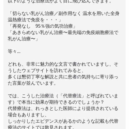
以下のような治療法がよく目に飛び込んできます。
「切らない乳がん治療／副作用なく 温水を用いた全身
温熱療法で免疫を・・・」
「再発なし 95％強の気功治療」
「あきらめない乳がん治療〜最先端の免疫細胞療法で
乳がん治療〜」
等々...
どれも、非常に魅力的な文言で書かれていますし、そ
うしたウェブサイトを訪れてみると、
多くは懇切丁寧な解説と共に患者の気持ちに寄り添っ
た言葉が並んでいます。
では、こうした治療法（「代替療法」と呼ばれていま
す）で本当に効果が期待できるのでしょうか？
代替療法は、れっきとした医師により提供されている
場合もありますし、
しっかりしたエビデンスがあるかのような記載も代替
療法のサイトでは散見されます。