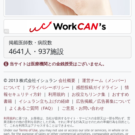
掲載医師数・病院数
4641人・937施設
当サイトは医療機関との金銭授受はございません。
© 2013 株式会社イシュラン
会社概要
｜
運営チーム（メンバー）
について
｜
プライバシーポリシー
｜
感想投稿ガイドライン
｜
情
報セキュリティ方針
｜
利用規約
｜
お役立ちリンク集
｜
おすすめ
書籍
｜
イシュラン立ち上げの経緯
｜
広告掲載／広告募集について
｜
よくあるご質問（FAQ）
｜
ご意見・お問い合わせ
利用規約
に基づき、お客様は、当社が提供するサイト・サービスの全部又は一部を問わず、営
業活動その他の営利を目的とした行為、それに準ずる行為又はそのための準備行為を目的とし
て、これを利用又はアクセスすることはできません。
Under our
Terms of Use
, you may not use or access our site or services, in whole or in
part, for the purpose of sales or other commercial activities, comparable activities, or