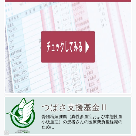
つばさ支援基金Ⅱ
骨髄増殖腫瘍（真性多血症および本態性血
小板血症）の患者さんの医療費負担軽減の
ために