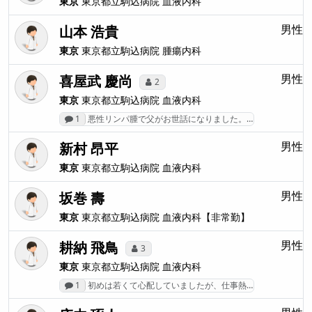
東京
東京都立駒込病院
血液内科
山本 浩貴
男性
東京
東京都立駒込病院
腫瘍内科
喜屋武 慶尚
男性
2
東京
東京都立駒込病院
血液内科
1
悪性リンパ腫で父がお世話になりました。…
新村 昂平
男性
東京
東京都立駒込病院
血液内科
坂巻 壽
男性
東京
東京都立駒込病院
血液内科【非常勤】
耕納 飛鳥
男性
3
東京
東京都立駒込病院
血液内科
1
初めは若くて心配していましたが、仕事熱…