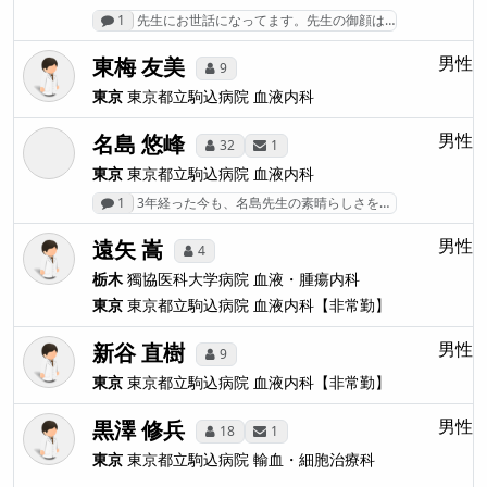
1
先生にお世話になってます。先生の御顔は…
東梅 友美
男性
9
東京
東京都立駒込病院
血液内科
名島 悠峰
男性
32
1
東京
東京都立駒込病院
血液内科
1
3年経った今も、名島先生の素晴らしさを…
遠矢 嵩
男性
4
栃木
獨協医科大学病院
血液・腫瘍内科
東京
東京都立駒込病院
血液内科【非常勤】
新谷 直樹
男性
9
東京
東京都立駒込病院
血液内科【非常勤】
黒澤 修兵
男性
18
1
東京
東京都立駒込病院
輸血・細胞治療科