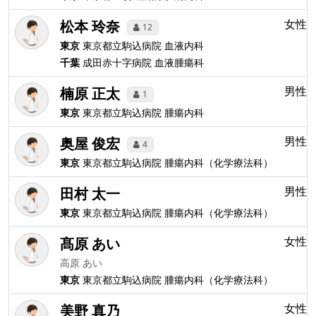
松本 玲奈
女性
12
東京
東京都立駒込病院
血液内科
千葉
成田赤十字病院
血液腫瘍科
楠原 正太
男性
1
東京
東京都立駒込病院
腫瘍内科
奥屋 俊宏
男性
4
東京
東京都立駒込病院
腫瘍内科（化学療法科）
田村 太一
男性
東京
東京都立駒込病院
腫瘍内科（化学療法科）
髙原 あい
女性
高原 あい
東京
東京都立駒込病院
腫瘍内科（化学療法科）
美野 真乃
女性