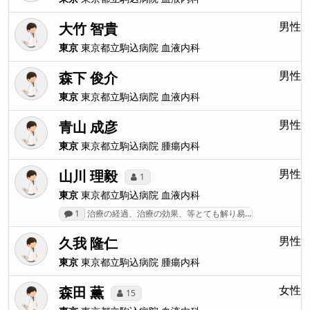
大竹 智貴
男性
東京
東京都立駒込病院
血液内科
森下 俊介
男性
東京
東京都立駒込病院
血液内科
青山 成彦
男性
東京
東京都立駒込病院
腫瘍内科
山川 理毅
男性
1
東京
東京都立駒込病院
血液内科
1
治療の経過、治療の効果、等とても解り易…
久我 隆仁
男性
東京
東京都立駒込病院
腫瘍内科
森田 薫
女性
15