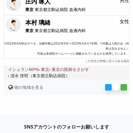
庄内 琢人
男性
東京
東京都立駒込病院
血液内科
本村 璃緒
女性
東京
東京都立駒込病院
血液内科
※2023年4月時点データ。治療件数は2022年4月〜2023年3月の1年間。※件数は入院のみ（外
来は含みません）
写真は各病院ホームページに掲載されているものを使用しています。
この先生の情報に誤りがある場合
イシュランMPN
東京
東京の医師をさがす
清水 啓明（東京都立駒込病院）
他の地域を見る
SNSアカウントのフォローお願いします