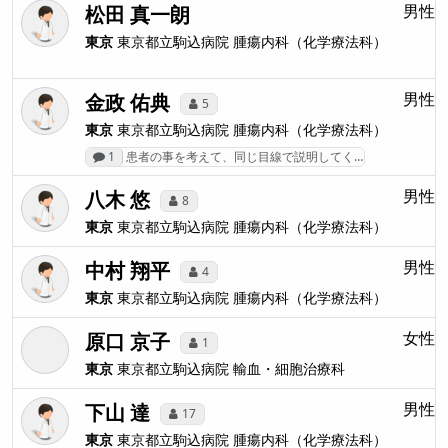
松田 真一朗
男性
東京
東京都立駒込病院
腫瘍内科（化学療法科）
金政 佑典
男性
5
東京
東京都立駒込病院
腫瘍内科（化学療法科）
1
患者の事を考えて、同じ目線で説明してく…
八木 悠
男性
8
東京
東京都立駒込病院
腫瘍内科（化学療法科）
中村 翔平
男性
4
東京
東京都立駒込病院
腫瘍内科（化学療法科）
原口 京子
女性
1
東京
東京都立駒込病院
輸血・細胞治療科
下山 達
男性
17
東京
東京都立駒込病院
腫瘍内科（化学療法科）