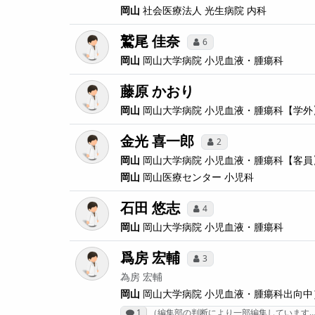
岡山
社会医療法人 光生病院
内科
鷲尾 佳奈
6
岡山
岡山大学病院
小児血液・腫瘍科
藤原 かおり
岡山
岡山大学病院
小児血液・腫瘍科【学外
金光 喜一郎
2
岡山
岡山大学病院
小児血液・腫瘍科【客員
岡山
岡山医療センター
小児科
石田 悠志
4
岡山
岡山大学病院
小児血液・腫瘍科
爲房 宏輔
3
為房 宏輔
岡山
岡山大学病院
小児血液・腫瘍科出向中
1
（編集部の判断により一部編集しています