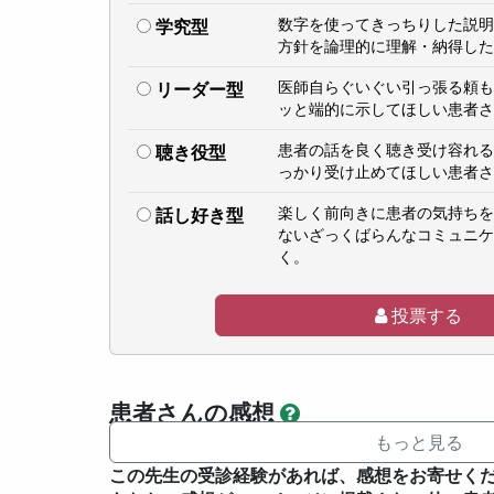
数字を使ってきっちりした説明
学究型
方針を論理的に理解・納得した
医師自らぐいぐい引っ張る頼も
リーダー型
ッと端的に示してほしい患者さ
患者の話を良く聴き受け容れる
聴き役型
っかり受け止めてほしい患者さ
楽しく前向きに患者の気持ちを
話し好き型
ないざっくばらんなコミュニケ
く。
投票する
患者さんの感想
もっと見る
この先生の受診経験があれば、感想をお寄せく