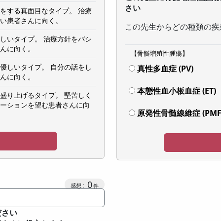
さい
をする真面目なタイプ。 治療
い患者さんに向く。
この先生からどの種類の疾
しいタイプ。 治療方針をバシ
んに向く。
【骨髄増殖性腫瘍】
優しいタイプ。 自分の話をし
真性多血症 (PV)
んに向く。
本態性血小板血症 (ET)
盛り上げるタイプ。 堅苦しく
ーションを望む患者さんに向
原発性骨髄線維症 (PMF
0
ださい