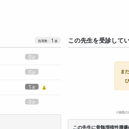
この先生を受診して
1
0
0
ま
1
0
※病院の
この先生に骨髄増殖性腫瘍