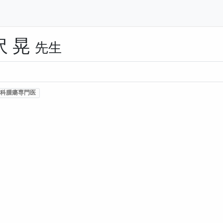
沢 晃
先生
科腫瘍専門医