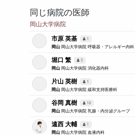
同じ病院の医師
岡山大学病院
市原 英基
1
岡山
岡山大学病院
呼吸器・アレルギー内科
堀口 繁
5
岡山
岡山大学病院
消化器内科
片山 英樹
1
岡山
岡山大学病院
緩和支持医療科
谷岡 真樹
10
岡山
岡山大学病院
乳腺・内分泌グループ
遠西 大輔
1
岡山
岡山大学病院
血液内科