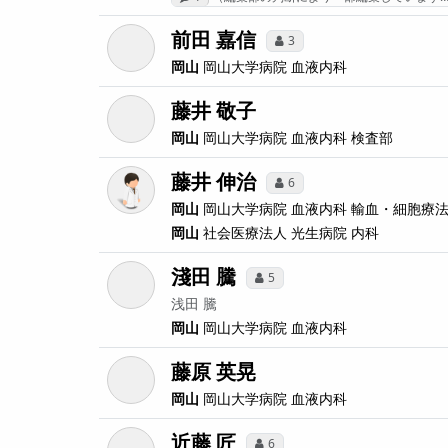
前田 嘉信
3
岡山
岡山大学病院
血液内科
藤井 敬子
岡山
岡山大学病院
血液内科 検査部
藤井 伸治
6
岡山
岡山大学病院
血液内科 輸血・細胞療
岡山
社会医療法人 光生病院
内科
淺田 騰
5
浅田 騰
岡山
岡山大学病院
血液内科
藤原 英晃
岡山
岡山大学病院
血液内科
近藤 匠
6