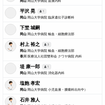
岡山
岡山大学病院
血液内科
平沢 晃
1
岡山
岡山大学病院
臨床遺伝子診断科
下埜 城嗣
岡山
岡山大学病院
輸血・細胞療法部
村上 裕之
3
岡山
岡山大学病院
輸血・細胞療法部
香川
医療法人社団雙和会 クワヤ病院
内科
堤 康一郎
1
岡山
岡山大学病院
消化器内科
塩飽 孝宏
岡山
岡山大学病院
小児血液・腫瘍科出向中）
石井 雅人