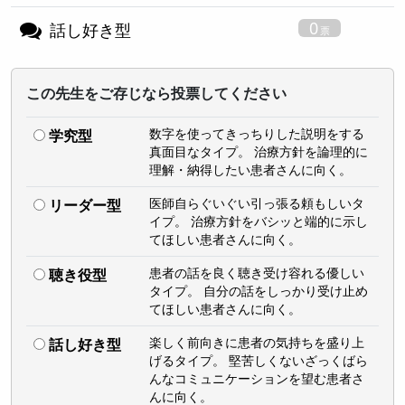
0
話し好き型
この先生をご存じなら投票してください
数字を使ってきっちりした説明をする
学究型
真面目なタイプ。 治療方針を論理的に
理解・納得したい患者さんに向く。
医師自らぐいぐい引っ張る頼もしいタ
リーダー型
イプ。 治療方針をバシッと端的に示し
てほしい患者さんに向く。
患者の話を良く聴き受け容れる優しい
聴き役型
タイプ。 自分の話をしっかり受け止め
てほしい患者さんに向く。
楽しく前向きに患者の気持ちを盛り上
話し好き型
げるタイプ。 堅苦しくないざっくばら
んなコミュニケーションを望む患者さ
んに向く。