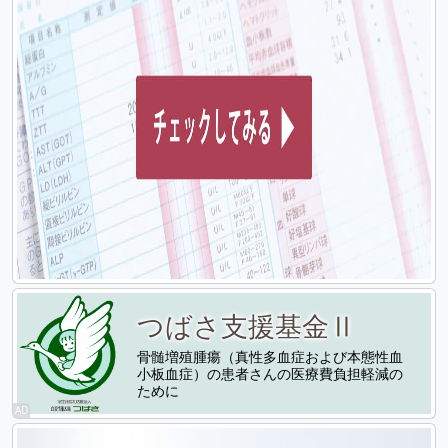
つばさ支援基金Ⅱ
骨髄増殖腫瘍（真性多血症および本態性血
小板血症）の患者さんの医療費負担軽減の
ために