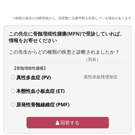
※病院の過去の治療実績から、回答数に治療件数を合算している場合があります
この先生に骨髄増殖性腫瘍(MPN)で受診していれば、
情報をお寄せください
この先生からどの種類の疾患と診断されましたか？
（別名）
【骨髄増殖性腫瘍】
真性赤血球増加症
真性多血症 (PV)
本態性血小板血症 (ET)
原発性骨髄線維症 (PMF)
回答する