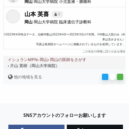
岡山
岡山大学病院
小児血液・腫瘍科
山本 英喜
1
岡山
岡山大学病院
臨床遺伝子診断科
※2023年4月時点データ。治療件数は2022年4月〜2023年3月の1年間。※件数は入院のみ（外
来は含みません）
写真は各病院ホームページに掲載されているものを使用しています。
この先生の情報に誤りがある場合
イシュランMPN
岡山
岡山の医師をさがす
片山 英樹（岡山大学病院）
他の地域を見る
SNSアカウントのフォローお願いします