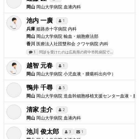
岡山
岡山大学病院
血液内科
池内 一廣
1
兵庫
姫路赤十字病院
内科
岡山
岡山大学病院
輸血・細胞療法部
香川
医療法人社団雙和会 クワヤ病院
内科
1
問診を受けたのは広島県の府中市民病院で…
越智 元春
1
岡山
岡山大学病院
小児血液・腫瘍科出向中）
鴨井 千尋
5
岡山
岡山大学病院
造血幹細胞移植支援センター血液・腫
清家 圭介
2
岡山
岡山大学病院
血液内科
池川 俊太郎
3
1