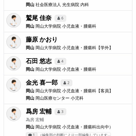
岡山
社会医療法人 光生病院
内科
鷲尾 佳奈
6
岡山
岡山大学病院
小児血液・腫瘍科
藤原 かおり
岡山
岡山大学病院
小児血液・腫瘍科【学外】
石田 悠志
4
岡山
岡山大学病院
小児血液・腫瘍科
金光 喜一郎
2
岡山
岡山大学病院
小児血液・腫瘍科【客員】
岡山
岡山医療センター
小児科
爲房 宏輔
3
為房 宏輔
岡山
岡山大学病院
小児血液・腫瘍科出向中）
1
（編集部の判断により一部編集しています…