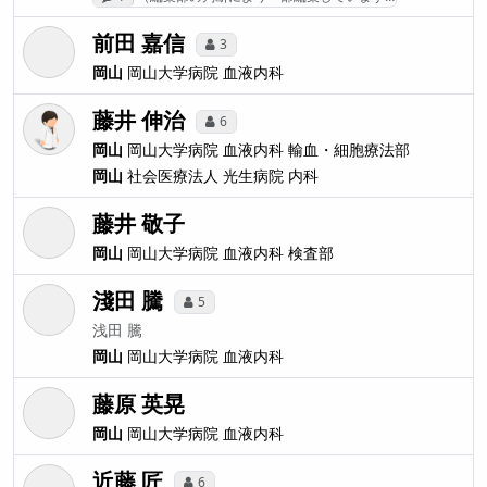
前田 嘉信
3
岡山
岡山大学病院
血液内科
藤井 伸治
6
岡山
岡山大学病院
血液内科 輸血・細胞療法部
岡山
社会医療法人 光生病院
内科
藤井 敬子
岡山
岡山大学病院
血液内科 検査部
淺田 騰
5
浅田 騰
岡山
岡山大学病院
血液内科
藤原 英晃
岡山
岡山大学病院
血液内科
近藤 匠
6