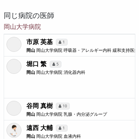
同じ病院の医師
岡山大学病院
市原 英基
1
岡山
岡山大学病院
呼吸器・アレルギー内科 緩和支持医療
堀口 繁
5
岡山
岡山大学病院
消化器内科
谷岡 真樹
10
岡山
岡山大学病院
乳腺・内分泌グループ
遠西 大輔
1
岡山
岡山大学病院
血液内科