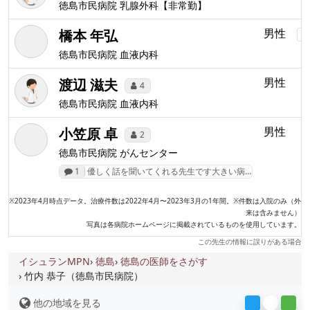
徳島市民病院
乳腺外科【非常勤】
橋本 年弘
男性
徳島市民病院
血液内科
渡辺 滋夫
男性
4
徳島市民病院
血液内科
小笠原 卓
男性
2
徳島市民病院
がんセンター
1
優しく話を聞いてくれる先生です大きい病…
※2023年4月時点データ。治療件数は2022年4月〜2023年3月の1年間。※件数は入院のみ（外
来は含みません）
写真は各病院ホームページに掲載されているものを使用しています。
この先生の情報に誤りがある場合
イシュランMPN
徳島
徳島の医師をさがす
竹内 恭子（徳島市民病院）
他の地域を見る