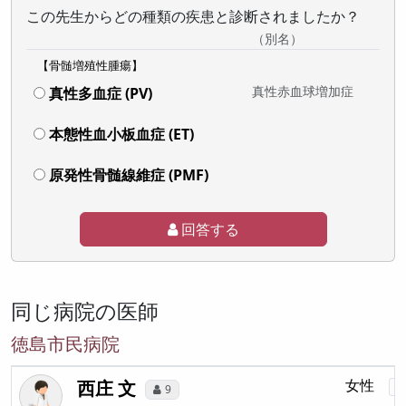
この先生からどの種類の疾患と診断されましたか？
（別名）
【骨髄増殖性腫瘍】
真性赤血球増加症
真性多血症 (PV)
本態性血小板血症 (ET)
原発性骨髄線維症 (PMF)
回答する
同じ病院の医師
徳島市民病院
西庄 文
女性
9