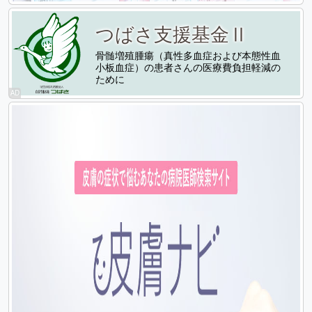
つばさ支援基金Ⅱ
骨髄増殖腫瘍（真性多血症および本態性血
小板血症）の患者さんの医療費負担軽減の
ために