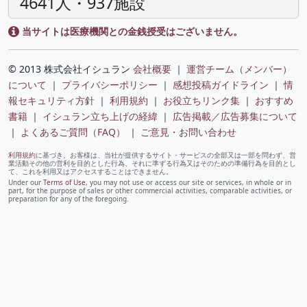
4641人・937施設
当サイトは医療機関との金銭授受はございません。
© 2013 株式会社イシュラン
会社概要
｜
運営チーム（メンバー）
について
｜
プライバシーポリシー
｜
感想投稿ガイドライン
｜
情
報セキュリティ方針
｜
利用規約
｜
お役立ちリンク集
｜
おすすめ
書籍
｜
イシュラン立ち上げの経緯
｜
広告掲載／広告募集について
｜
よくあるご質問（FAQ）
｜
ご意見・お問い合わせ
利用規約
に基づき、お客様は、当社が提供するサイト・サービスの全部又は一部を問わず、営
業活動その他の営利を目的とした行為、それに準ずる行為又はそのための準備行為を目的とし
て、これを利用又はアクセスすることはできません。
Under our
Terms of Use
, you may not use or access our site or services, in whole or in
part, for the purpose of sales or other commercial activities, comparable activities, or
preparation for any of the foregoing.