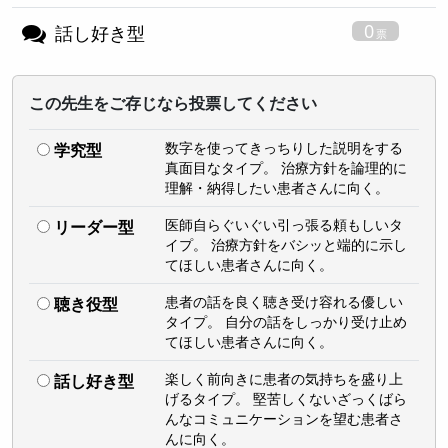
0
話し好き型
この先生をご存じなら投票してください
数字を使ってきっちりした説明をする
学究型
真面目なタイプ。 治療方針を論理的に
理解・納得したい患者さんに向く。
医師自らぐいぐい引っ張る頼もしいタ
リーダー型
イプ。 治療方針をバシッと端的に示し
てほしい患者さんに向く。
患者の話を良く聴き受け容れる優しい
聴き役型
タイプ。 自分の話をしっかり受け止め
てほしい患者さんに向く。
楽しく前向きに患者の気持ちを盛り上
話し好き型
げるタイプ。 堅苦しくないざっくばら
んなコミュニケーションを望む患者さ
んに向く。