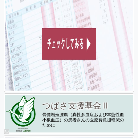
つばさ支援基金Ⅱ
骨髄増殖腫瘍（真性多血症および本態性血
小板血症）の患者さんの医療費負担軽減の
ために