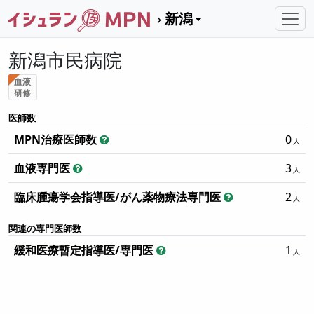
新潟
新潟市民病院
血液
研修
医師数
MPN治療医師数
0
血液専門医
3
臨床腫瘍学会指導医/がん薬物療法専門医
2
関連の専門医師数
緩和医療暫定指導医/専門医
1