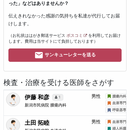
った」などはありませんか？
伝えきれなかった感謝の気持ちを私達が代行してお届
けします。
（お礼状ははがき郵送サービス
ポスコミ
を利用してお届け
します。費用は当サイトにて負担しております）
サンキューレターを送る
検査・治療を受ける医師をさがす
伊藤 和彦
男性
腫瘍内科医
1
血液専門医
新潟市民病院
腫瘍内科
呼吸器専門
土田 拓睦
男性
血液専門医
婦人科腫瘍