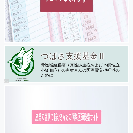
つばさ支援基金Ⅱ
骨髄増殖腫瘍（真性多血症および本態性血
小板血症）の患者さんの医療費負担軽減の
ために