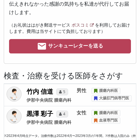
伝えきれなかった感謝の気持ちを私達が代行してお届
けします。
（お礼状ははがき郵送サービス
ポスコミ
を利用してお届け
します。費用は当サイトにて負担しております）
サンキューレターを送る
検査・治療を受ける医師をさがす
竹内 信道
男性
腫瘍内科医
5
大腸肛門病専門医
伊那中央病院
腫瘍内科
黒澤 彩子
女性
腫瘍内科医
4
血液専門医
伊那中央病院
腫瘍内科
※2023年4月時点データ。治療件数は2022年4月〜2023年3月の1年間。※件数は入院のみ（外