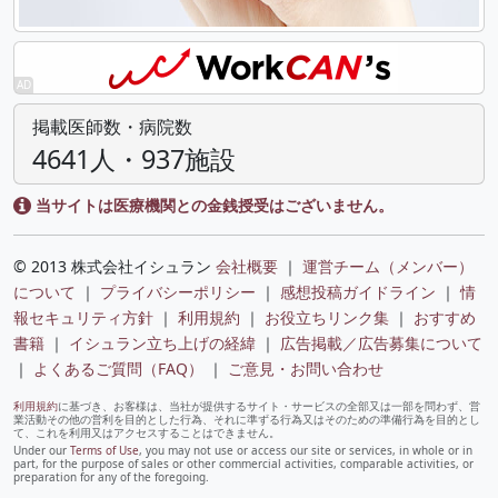
掲載医師数・病院数
4641人・937施設
当サイトは医療機関との金銭授受はございません。
© 2013 株式会社イシュラン
会社概要
｜
運営チーム（メンバー）
について
｜
プライバシーポリシー
｜
感想投稿ガイドライン
｜
情
報セキュリティ方針
｜
利用規約
｜
お役立ちリンク集
｜
おすすめ
書籍
｜
イシュラン立ち上げの経緯
｜
広告掲載／広告募集について
｜
よくあるご質問（FAQ）
｜
ご意見・お問い合わせ
利用規約
に基づき、お客様は、当社が提供するサイト・サービスの全部又は一部を問わず、営
業活動その他の営利を目的とした行為、それに準ずる行為又はそのための準備行為を目的とし
て、これを利用又はアクセスすることはできません。
Under our
Terms of Use
, you may not use or access our site or services, in whole or in
part, for the purpose of sales or other commercial activities, comparable activities, or
preparation for any of the foregoing.