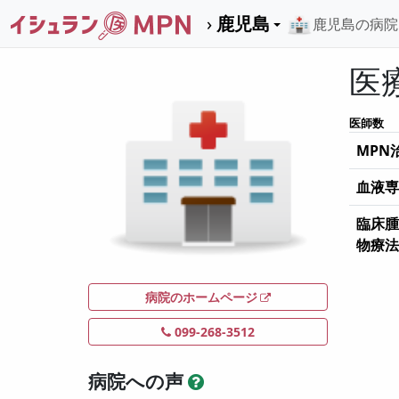
鹿児島
鹿児島の
病院
医
医師数
MPN
血液
臨床腫
物療
病院のホームページ
099-268-3512
病院への声