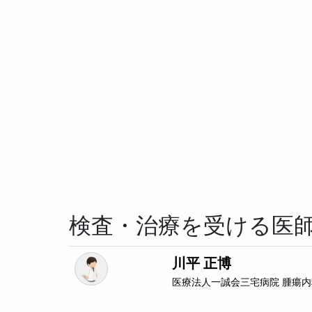
検査・治療を受ける医
川平 正博
医療法人一誠会三宅病院
腫瘍内