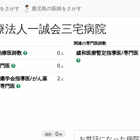
をさがす
鹿児島の
医師をさがす
療法人一誠会三宅病院
関連の専門医師数
治療医師数
0
緩和医療暫定指導医/専門医
専門医
0
瘍学会指導医/がん薬
2
法専門医
0
お世話になった病院