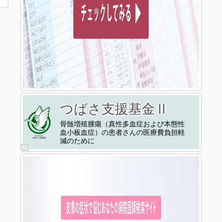
つばさ支援基金Ⅱ
骨髄増殖腫瘍（真性多血症および本態性
血小板血症）の患者さんの医療費負担軽
減のために