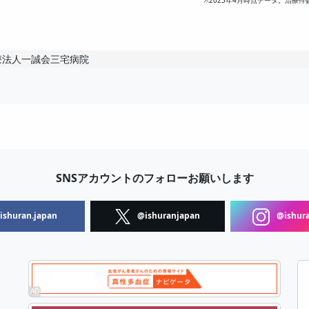
※2023年4月時点データ。治療件
療法人一誠会三宅病院
SNSアカウントのフォローお願いします
shuran.japan
@ishuranjapan
@ishura