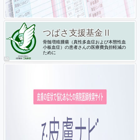
つばさ支援基金Ⅱ
骨髄増殖腫瘍（真性多血症および本態性血
小板血症）の患者さんの医療費負担軽減の
ために