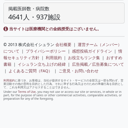
掲載医師数・病院数
4641人・937施設
当サイトは医療機関との金銭授受はございません。
© 2013 株式会社イシュラン
会社概要
｜
運営チーム（メンバー）
について
｜
プライバシーポリシー
｜
感想投稿ガイドライン
｜
情
報セキュリティ方針
｜
利用規約
｜
お役立ちリンク集
｜
おすすめ
書籍
｜
イシュラン立ち上げの経緯
｜
広告掲載／広告募集について
｜
よくあるご質問（FAQ）
｜
ご意見・お問い合わせ
利用規約
に基づき、お客様は、当社が提供するサイト・サービスの全部又は一部を問わず、営
業活動その他の営利を目的とした行為、それに準ずる行為又はそのための準備行為を目的とし
て、これを利用又はアクセスすることはできません。
Under our
Terms of Use
, you may not use or access our site or services, in whole or in
part, for the purpose of sales or other commercial activities, comparable activities, or
preparation for any of the foregoing.