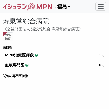
福島
寿泉堂綜合病院
公益財団法人 湯浅報恩会 寿泉堂綜合病院
MPN
治療
医師数
MPN治療医師数
1
血液専門医
0
関連の専門医師数