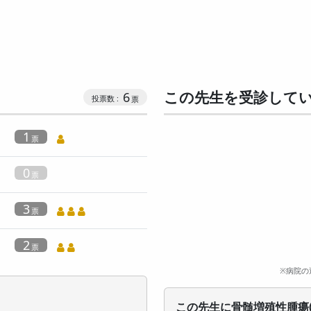
この先生を受診して
6
1
0
3
2
※病院の
この先生に骨髄増殖性腫瘍