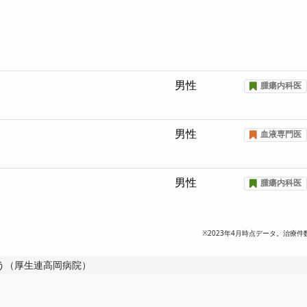
男性
腫瘍内科医
男性
血液専門医
男性
腫瘍内科医
※2023年4月時点データ。治療件
ゆう（厚生連高岡病院）