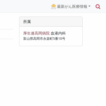
検
最新がん医療情報
所属
厚生連高岡病院
血液内科
富山県高岡市永楽町5番10号