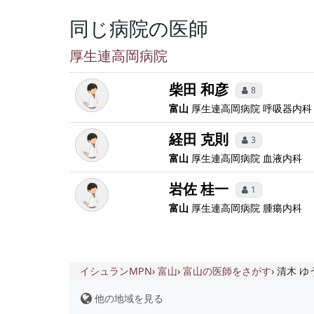
同じ病院の医師
厚生連高岡病院
柴田 和彦
8
富山
厚生連高岡病院
呼吸器内科
経田 克則
3
富山
厚生連高岡病院
血液内科
岩佐 桂一
1
富山
厚生連高岡病院
腫瘍内科
イシュランMPN
富山
富山の医師をさがす
清木 
他の地域を見る