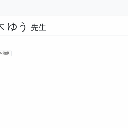
木 ゆう
先生
N治療