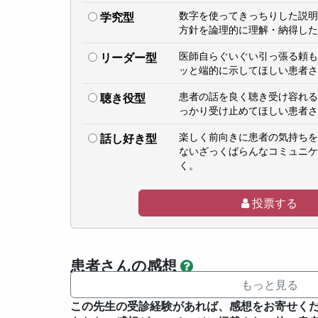
数字を使ってきっちりした説明
学究型
方針を論理的に理解・納得した
医師自らぐいぐい引っ張る頼も
リーダー型
ッと端的に示してほしい患者さ
患者の話を良く聴き受け容れる
聴き役型
っかり受け止めてほしい患者さ
楽しく前向きに患者の気持ちを
話し好き型
ないざっくばらんなコミュニケ
く。
投票する
患者さんの感想
もっと見る
この先生の受診経験があれば、感想をお寄せく