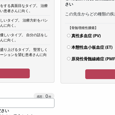
さい
をする真面目なタイプ。 治療
い患者さんに向く。
この先生からどの種類の疾
しいタイプ。 治療方針をバシ
んに向く。
【骨髄増殖性腫瘍】
優しいタイプ。 自分の話をし
真性多血症 (PV)
んに向く。
本態性血小板血症 (ET)
盛り上げるタイプ。 堅苦しく
ーションを望む患者さんに向
原発性骨髄線維症 (PMF
0
ださい