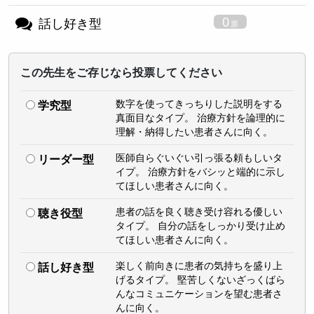
0
話し好き型
この先生をご存じなら投票してください
数字を使ってきっちりした説明をする
学究型
真面目なタイプ。 治療方針を論理的に
理解・納得したい患者さんに向く。
医師自らぐいぐい引っ張る頼もしいタ
リーダー型
イプ。 治療方針をバシッと端的に示し
てほしい患者さんに向く。
患者の話を良く聴き受け容れる優しい
聴き役型
タイプ。 自分の話をしっかり受け止め
てほしい患者さんに向く。
楽しく前向きに患者の気持ちを盛り上
話し好き型
げるタイプ。 堅苦しくないざっくばら
んなコミュニケーションを望む患者さ
んに向く。