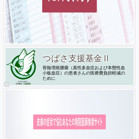
つばさ支援基金Ⅱ
骨髄増殖腫瘍（真性多血症および本態性血
小板血症）の患者さんの医療費負担軽減の
ために