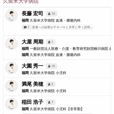
久留米大学病院
長藤 宏司
10
福岡
久留米大学病院
血液・腫瘍内科
1
患者への診察がテキパキと非常に早く説明…
大屋 周期
1
福岡
一般財団法人医療・介護・教育研究財団柳川病院
血
福岡
久留米大学病院
血液・腫瘍内科
大園 秀一
10
福岡
久留米大学病院
小児科
満尾 美穂
5
福岡
久留米大学病院
小児科
稲田 浩子
7
福岡
久留米大学病院
小児科【非常勤】