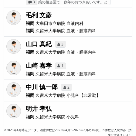
3
娘の担当医で、数年のおつきあいです。と…
毛利 文彦
福岡
大牟田市立病院
血液内科
福岡
久留米大学病院
血液・腫瘍内科
山口 真紀
3
福岡
久留米大学病院
血液・腫瘍内科
山崎 嘉孝
1
福岡
久留米大学病院
血液・腫瘍内科
中川 慎一郎
2
福岡
久留米大学病院
小児科【非常勤】
明井 孝弘
福岡
久留米大学病院
小児科
※2023年4月時点データ。治療件数は2022年4月〜2023年3月の1年間。※件数は入院のみ（外
来は含みません）