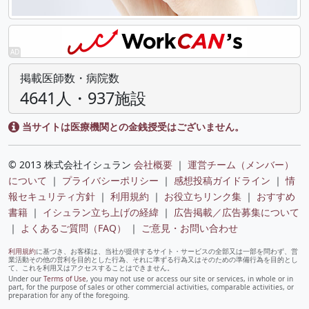
掲載医師数・病院数
4641人・937施設
当サイトは医療機関との金銭授受はございません。
© 2013 株式会社イシュラン
会社概要
｜
運営チーム（メンバー）
について
｜
プライバシーポリシー
｜
感想投稿ガイドライン
｜
情
報セキュリティ方針
｜
利用規約
｜
お役立ちリンク集
｜
おすすめ
書籍
｜
イシュラン立ち上げの経緯
｜
広告掲載／広告募集について
｜
よくあるご質問（FAQ）
｜
ご意見・お問い合わせ
利用規約
に基づき、お客様は、当社が提供するサイト・サービスの全部又は一部を問わず、営
業活動その他の営利を目的とした行為、それに準ずる行為又はそのための準備行為を目的とし
て、これを利用又はアクセスすることはできません。
Under our
Terms of Use
, you may not use or access our site or services, in whole or in
part, for the purpose of sales or other commercial activities, comparable activities, or
preparation for any of the foregoing.