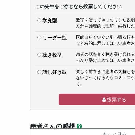
この先生をご存じなら投票してください
数字を使ってきっちりした説明
学究型
方針を論理的に理解・納得した
医師自らぐいぐい引っ張る頼も
リーダー型
ッと端的に示してほしい患者さ
患者の話を良く聴き受け容れる
聴き役型
っかり受け止めてほしい患者さ
楽しく前向きに患者の気持ちを
話し好き型
ないざっくばらんなコミュニケ
く。
投票する
患者さんの感想
もっと見る