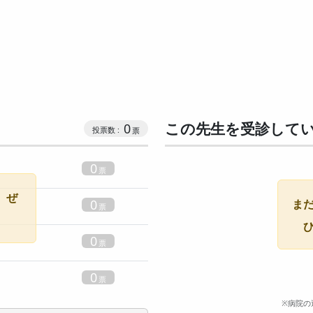
この先生を受診して
0
0
。ぜ
0
ま
。
0
0
※病院の