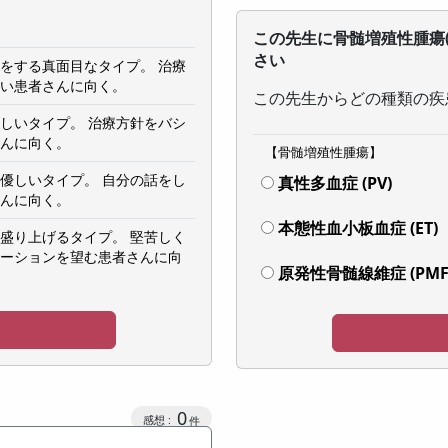
この先生に骨髄増殖性腫瘍
さい
をする真面目なタイプ。 治療
い患者さんに向く。
この先生からどの種類の疾
しいタイプ。 治療方針をバシ
んに向く。
【骨髄増殖性腫瘍】
優しいタイプ。 自分の話をし
真性多血症 (PV)
んに向く。
本態性血小板血症 (ET)
盛り上げるタイプ。 堅苦しく
ーションを望む患者さんに向
原発性骨髄線維症 (PMF
0