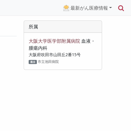
検
最新がん医療情報
所属
大阪大学医学部附属病院
血液・
腫瘍内科
大阪府吹田市山田丘2番15号
市立池田病院
過去