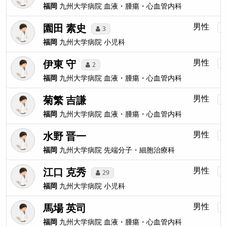
福岡
九州大学病院
血液・腫瘍・心血管内科
園田 素史
男性
3
福岡
九州大学病院
小児科
伊東 守
男性
2
福岡
九州大学病院
血液・腫瘍・心血管内科
菊繁 吉謙
男性
福岡
九州大学病院
血液・腫瘍・心血管内科
水野 晋一
男性
福岡
九州大学病院
先端分子・細胞治療科
江口 克秀
男性
29
福岡
九州大学病院
小児科
馬場 英司
男性
福岡
九州大学病院
血液・腫瘍・心血管内科