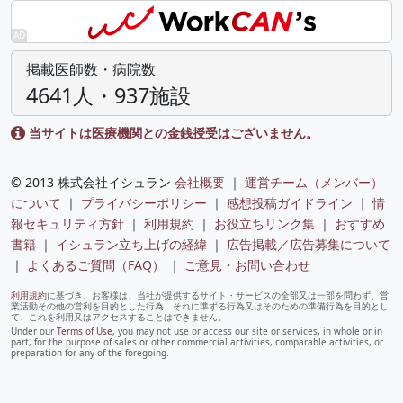
掲載医師数・病院数
4641人・937施設
当サイトは医療機関との金銭授受はございません。
© 2013 株式会社イシュラン
会社概要
｜
運営チーム（メンバー）
について
｜
プライバシーポリシー
｜
感想投稿ガイドライン
｜
情
報セキュリティ方針
｜
利用規約
｜
お役立ちリンク集
｜
おすすめ
書籍
｜
イシュラン立ち上げの経緯
｜
広告掲載／広告募集について
｜
よくあるご質問（FAQ）
｜
ご意見・お問い合わせ
利用規約
に基づき、お客様は、当社が提供するサイト・サービスの全部又は一部を問わず、営
業活動その他の営利を目的とした行為、それに準ずる行為又はそのための準備行為を目的とし
て、これを利用又はアクセスすることはできません。
Under our
Terms of Use
, you may not use or access our site or services, in whole or in
part, for the purpose of sales or other commercial activities, comparable activities, or
preparation for any of the foregoing.