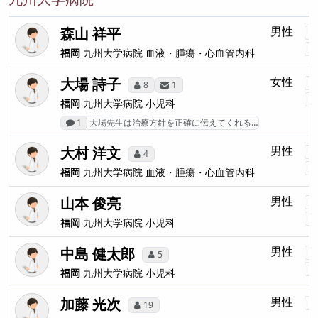
森山 祥平
男性
福岡
九州大学病院
血液・腫瘍・心血管内科
大場 詩子
女性
8
1
福岡
九州大学病院
小児科
1
大場先生は治療方針を正確に伝えてくれる…
大村 洋文
男性
4
福岡
九州大学病院
血液・腫瘍・心血管内科
山本 俊亮
男性
福岡
九州大学病院
小児科
中島 健太郎
男性
5
福岡
九州大学病院
小児科
加藤 光次
男性
19