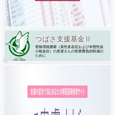
つばさ支援基金Ⅱ
骨髄増殖腫瘍（真性多血症および本態性血
小板血症）の患者さんの医療費負担軽減の
ために