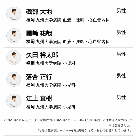
磯部 大地
男性
福岡
九州大学病院
血液・腫瘍・心血管内科
國﨑 祐哉
男性
福岡
九州大学病院
血液・腫瘍・心血管内科
矢田 裕太郎
男性
福岡
九州大学病院
小児科
落合 正行
男性
福岡
九州大学病院
小児科
江上 直樹
男性
福岡
九州大学病院
小児科
※2023年4月時点データ。治療件数は2022年4月〜2023年3月の1年間。※件数は入院のみ（外
来は含みません）
写真は各病院ホームページに掲載されているものを使用しています。