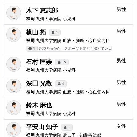
木下 恵志郎
男性
福岡
九州大学病院
小児科
横山 拓
男性
4
福岡
九州大学病院
血液・腫瘍・心血管内科
1
高校の頃から、スポーツ学問とも優れてい…
石村 匡崇
男性
15
福岡
九州大学病院
小児科
深田 光敬
男性
4
福岡
九州大学病院
血液・腫瘍・心血管内科
鈴木 麻也
男性
福岡
九州大学病院
小児科
平安山 知子
女性
1
福岡
九州大学病院
遺伝子・細胞療法部