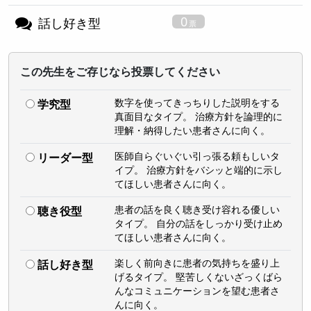
0
話し好き型
この先生をご存じなら投票してください
数字を使ってきっちりした説明をする
学究型
真面目なタイプ。 治療方針を論理的に
理解・納得したい患者さんに向く。
医師自らぐいぐい引っ張る頼もしいタ
リーダー型
イプ。 治療方針をバシッと端的に示し
てほしい患者さんに向く。
患者の話を良く聴き受け容れる優しい
聴き役型
タイプ。 自分の話をしっかり受け止め
てほしい患者さんに向く。
楽しく前向きに患者の気持ちを盛り上
話し好き型
げるタイプ。 堅苦しくないざっくばら
んなコミュニケーションを望む患者さ
んに向く。