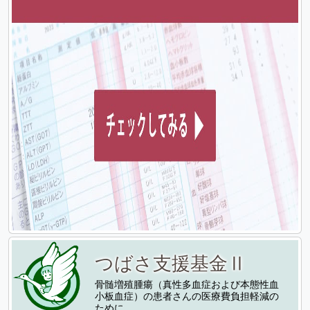
つばさ支援基金Ⅱ
骨髄増殖腫瘍（真性多血症および本態性血
小板血症）の患者さんの医療費負担軽減の
ために